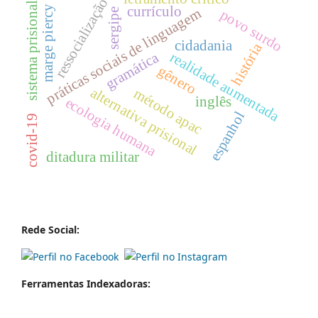
ressocialização
sistema prisional
currículo
marge piercy
práticas sociais de linguagem
povo surdo
sergipe
cidadania
história
realidade aumentada
gramática
gênero
alternativa prisional
método apac
inglês
ecologia humana
espanhol
covid-19
ditadura militar
Rede Social:
Ferramentas Indexadoras: