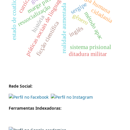
ecologia humana
currículo
práticas sociais de linguagem
marge piercy
estado de coatlicue
sergipe
realidade aumentada
ressocialização
cidadania
método apac
gênero
história
ficção científica
inglês
sistema prisional
ditadura militar
Rede Social:
Ferramentas Indexadoras: