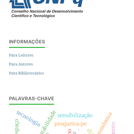
INFORMAÇÕES
Para Leitores
Para Autores
Para Bibliotecários
PALAVRAS-CHAVE
tecnologia
sustentabilidade
pandemia
sensibilização
ciberespaço
pesqueira-pe
.