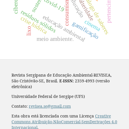
pertencimento
diálogo de saberes
consumismo
educação
covid-19
alteridade
resíduos sólidos
educação ambiental
crise hídrica
cinema
gamificação
lixo
meio ambiente.
Revista Sergipana de Educação Ambiental-REVISEA,
São Cristóvão-SE, Brasil.
E-ISSN:
2359-4993 (versão
eletrônica)
Universidade Federal de Sergipe (UFS)
Contato:
revisea.se@gmail.com
Esta obra está licenciada com uma Licença
Creative
Commons Atribuição-NãoComercial-SemDerivações 4.0
Internacional
.