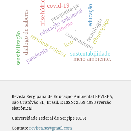
crise hídrica
pesqueira-pe
covid-19
educação
educação ambiental
diálogo de saberes
tecnologia
ciberespaço
cinema
.
consumismo
sensibilização
resíduos sólidos
lixo
pandemia
sustentabilidade
meio ambiente.
Revista Sergipana de Educação Ambiental-REVISEA,
São Cristóvão-SE, Brasil.
E-ISSN:
2359-4993 (versão
eletrônica)
Universidade Federal de Sergipe (UFS)
Contato:
revisea.se@gmail.com