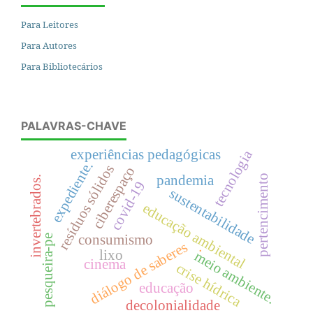
Para Leitores
Para Autores
Para Bibliotecários
PALAVRAS-CHAVE
experiências pedagógicas
tecnologia
expediente.
resíduos sólidos
ciberespaço
pandemia
pertencimento
invertebrados.
covid-19
sustentabilidade
educação ambiental
consumismo
pesqueira-pe
diálogo de saberes
.
lixo
meio ambiente.
cinema
crise hídrica
educação
decolonialidade