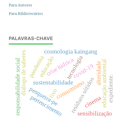
Para Autores
Para Bibliotecários
PALAVRAS-CHAVE
cosmologia kaingang
diálogo de saberes
tecnologia
pandemia
educação
crise hídrica
responsabilidade social
educação ambiental
alteridade
covid-19
.
expediente.
resíduos sólidos
consumismo
sustentabilidade
pesqueira-pe
lixo
pertencimento
cinema
sensibilização