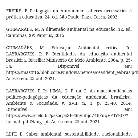
FREIRE, P. Pedagogia da Autonomia: saberes necessários à
prática educativa. 24. ed. São Paulo: Paz e Terra, 2002.
GUIMARÃES, M. A dimensão ambiental na educação. 12. ed.
Campinas, SP: Papirus, 2015.
GUIMARÃES, M. Educação Ambiental crítica. In:
LAYRARGUES, P. P. Identidades da educação ambiental
brasileira. Brasília: Ministério do Meio Ambiente, 2004. p. 25-
34. Disponível em:
https://smastr16.blob.core.windows.net/cea/cea/ident_eabras.pdf
Acesso em: 25 out. 2021.
LAYRARGUES, P. P.; LIMA, G. F. da C. As macrotendências
político-pedagógicas da educação ambiental brasileira.
Ambiente & Sociedade, v. XVII, n. 1, p. 23-40, 2014.
Disponível em:
https://www.scielo.br/j/asoc/a/8FP6nynhjdZ4hYdqVFdYRtx/?
format=pdf&lang=pt. Acesso em: 25 out. 2021.
LEFF, E. Saber ambiental: sustentabilidade, racionalidade,