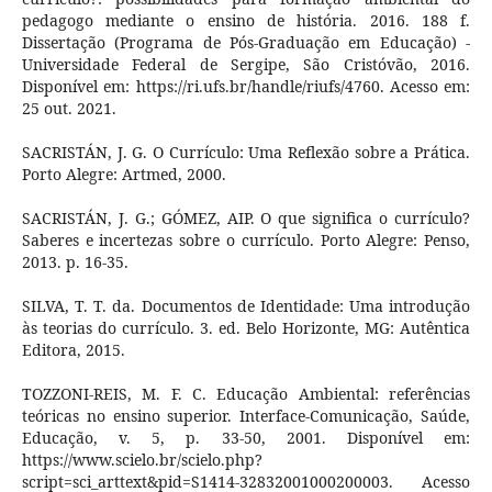
pedagogo mediante o ensino de história. 2016. 188 f.
Dissertação (Programa de Pós-Graduação em Educação) -
Universidade Federal de Sergipe, São Cristóvão, 2016.
Disponível em: https://ri.ufs.br/handle/riufs/4760. Acesso em:
25 out. 2021.
SACRISTÁN, J. G. O Currículo: Uma Reflexão sobre a Prática.
Porto Alegre: Artmed, 2000.
SACRISTÁN, J. G.; GÓMEZ, AIP. O que significa o currículo?
Saberes e incertezas sobre o currículo. Porto Alegre: Penso,
2013. p. 16-35.
SILVA, T. T. da. Documentos de Identidade: Uma introdução
às teorias do currículo. 3. ed. Belo Horizonte, MG: Autêntica
Editora, 2015.
TOZZONI-REIS, M. F. C. Educação Ambiental: referências
teóricas no ensino superior. Interface-Comunicação, Saúde,
Educação, v. 5, p. 33-50, 2001. Disponível em:
https://www.scielo.br/scielo.php?
script=sci_arttext&pid=S1414-32832001000200003. Acesso