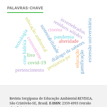
Para Autores
Para Bibliotecários
PALAVRAS-CHAVE
educação ambiental
invertebrados.
extensão universitária
resíduos sólidos
sustentabilidade
cinema
tecnologia
pandemia
consumismo
alteridade
diálogo de saberes
crise hídrica
.
educação
gamificação
lixo
pesqueira-pe
covid-19
pertencimento