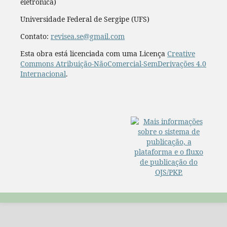
Revista Sergipana de Educação Ambiental-REVISEA,
São Cristóvão-SE, Brasil.
E-ISSN:
2359-4993 (versão
eletrônica)
Universidade Federal de Sergipe (UFS)
Contato:
revisea.se@gmail.com
Esta obra está licenciada com uma Licença
Creative
Commons Atribuição-NãoComercial-SemDerivações 4.0
Internacional
.