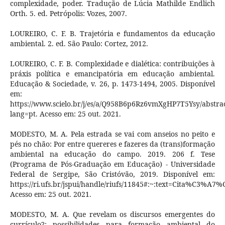
complexidade, poder. Tradução de Lúcia Mathilde Endlich
Orth. 5. ed. Petrópolis: Vozes, 2007.
LOUREIRO, C. F. B. Trajetória e fundamentos da educação
ambiental. 2. ed. São Paulo: Cortez, 2012.
LOUREIRO, C. F. B. Complexidade e dialética: contribuições à
práxis política e emancipatória em educação ambiental.
Educação & Sociedade, v. 26, p. 1473-1494, 2005. Disponível
em:
https://www.scielo.br/j/es/a/Q958B6p6Rz6vmXgHP7T5Ysy/abstrac
lang=pt. Acesso em: 25 out. 2021.
MODESTO, M. A. Pela estrada se vai com anseios no peito e
pés no chão: Por entre quereres e fazeres da (trans)formação
ambiental na educação do campo. 2019. 206 f. Tese
(Programa de Pós-Graduação em Educação) - Universidade
Federal de Sergipe, São Cristóvão, 2019. Disponível em:
https://ri.ufs.br/jspui/handle/riufs/11845#:~:text=Cit
Acesso em: 25 out. 2021.
MODESTO, M. A. Que revelam os discursos emergentes do
currículo?: possibilidades para formação ambiental do