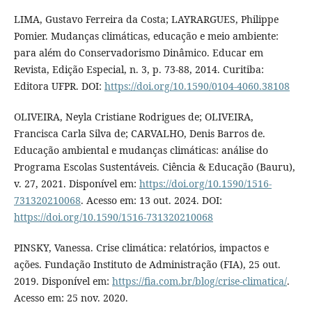
LIMA, Gustavo Ferreira da Costa; LAYRARGUES, Philippe
Pomier. Mudanças climáticas, educação e meio ambiente:
para além do Conservadorismo Dinâmico. Educar em
Revista, Edição Especial, n. 3, p. 73-88, 2014. Curitiba:
Editora UFPR. DOI:
https://doi.org/10.1590/0104-4060.38108
OLIVEIRA, Neyla Cristiane Rodrigues de; OLIVEIRA,
Francisca Carla Silva de; CARVALHO, Denis Barros de.
Educação ambiental e mudanças climáticas: análise do
Programa Escolas Sustentáveis. Ciência & Educação (Bauru),
v. 27, 2021. Disponível em:
https://doi.org/10.1590/1516-
731320210068
. Acesso em: 13 out. 2024. DOI:
https://doi.org/10.1590/1516-731320210068
PINSKY, Vanessa. Crise climática: relatórios, impactos e
ações. Fundação Instituto de Administração (FIA), 25 out.
2019. Disponível em:
https://fia.com.br/blog/crise-climatica/
.
Acesso em: 25 nov. 2020.