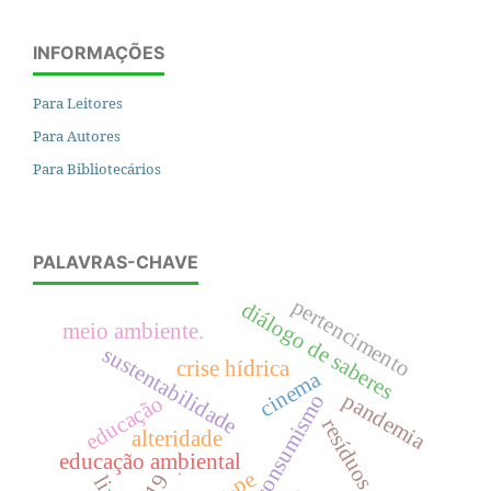
INFORMAÇÕES
Para Leitores
Para Autores
Para Bibliotecários
PALAVRAS-CHAVE
pertencimento
diálogo de saberes
meio ambiente.
sustentabilidade
crise hídrica
cinema
pandemia
consumismo
educação
resíduos sólidos
alteridade
educação ambiental
.