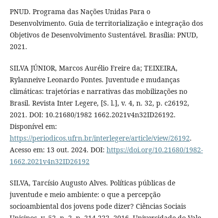
PNUD. Programa das Nações Unidas Para o
Desenvolvimento. Guia de territorialização e integração dos
Objetivos de Desenvolvimento Sustentável. Brasília: PNUD,
2021.
SILVA JÚNIOR, Marcos Aurélio Freire da; TEIXEIRA,
Rylanneive Leonardo Pontes. Juventude e mudanças
climáticas: trajetórias e narrativas das mobilizações no
Brasil. Revista Inter Legere, [S. l.], v. 4, n. 32, p. c26192,
2021. DOI: 10.21680/1982 1662.2021v4n32ID26192.
Disponível em:
https://periodicos.ufrn.br/interlegere/article/view/26192
.
Acesso em: 13 out. 2024. DOI:
https://doi.org/10.21680/1982-
1662.2021v4n32ID26192
SILVA, Tarcísio Augusto Alves. Políticas públicas de
juventude e meio ambiente: o que a percepção
socioambiental dos jovens pode dizer? Ciências Sociais
Unisinos, v. 52, n. 2, p. 214-222, 2016. Universidade do Vale