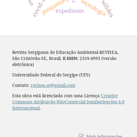
pesqueira-pe
covid-19
lixo
tecnologia
expediente.
Revista Sergipana de Educação Ambiental-REVISEA,
São Cristóvão-SE, Brasil.
E-ISSN:
2359-4993 (versão
eletrônica)
Universidade Federal de Sergipe (UFS)
Contato:
revisea.se@gmail.com
Esta obra está licenciada com uma Licença
Creative
Commons Atribuição-NãoComercial-SemDerivações 4.0
Internacional
.